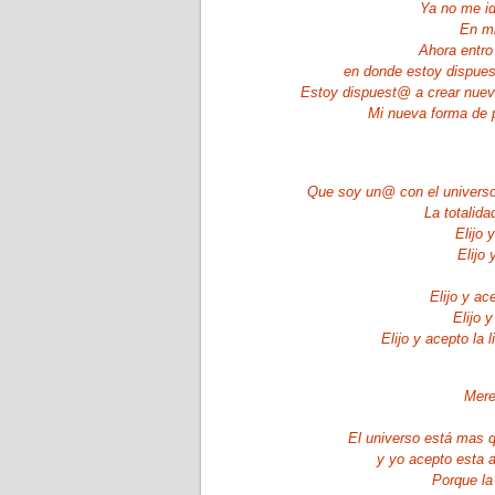
Ya no me id
En mi
Ahora entro
en donde estoy dispue
Estoy dispuest@ a crear nue
Mi nueva forma de 
Que soy un@ con el universo
La totalida
Elijo 
Elijo
Elijo y a
Elijo y
Elijo y acepto la 
Mere
El universo está mas 
y yo acepto esta a
Porque la 