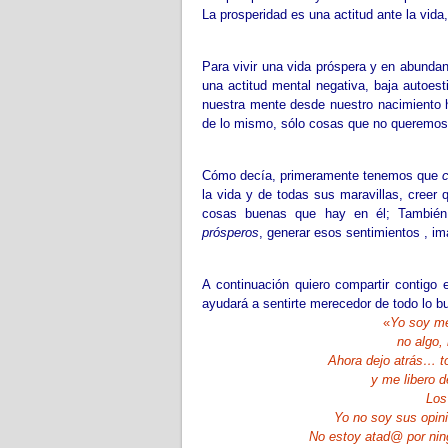
La prosperidad es una actitud ante la vida,
Para vivir una vida próspera y en abundan
una actitud mental negativa, baja autoes
nuestra mente desde nuestro nacimiento 
de lo mismo, sólo cosas que no queremos e
Cómo decía, primeramente tenemos que
la vida y de todas sus maravillas, creer
cosas buenas que hay en él; También 
prósperos
, generar esos sentimientos , ima
A continuación quiero compartir contigo
ayudará a sentirte merecedor de todo lo b
«
Yo soy me
no algo,
Ahora dejo atrás… to
y me libero d
Los
Yo no soy sus opini
No estoy atad@ por ning