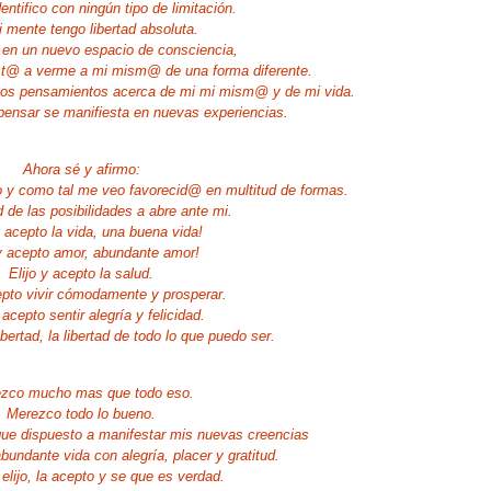
entifico con ningún tipo de limitación.
 mente tengo libertad absoluta.
 en un nuevo espacio de consciencia,
st@ a verme a mi mism@ de una forma diferente.
vos pensamientos acerca de mi mi mism@ y de mi vida.
pensar se manifiesta en nuevas experiencias.
Ahora sé y afirmo:
 y como tal me veo favorecid@ en multitud de formas.
d de las posibilidades a abre ante mi.
y acepto la vida, una buena vida!
 y acepto amor, abundante amor!
Elijo y acepto la salud.
cepto vivir cómodamente y prosperar.
 acepto sentir alegría y felicidad.
libertad, la libertad de todo lo que puedo ser.
zco mucho mas que todo eso.
Merezco todo lo bueno.
que dispuesto a manifestar mis nuevas creencias
bundante vida con alegría, placer y gratitud.
elijo, la acepto y se que es verdad.